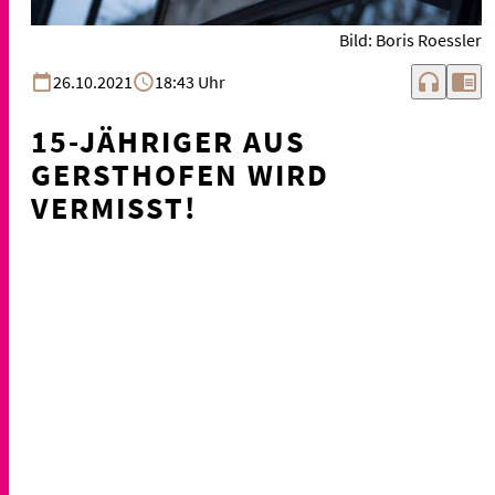
Bild: Boris Roessler
headphones
chrome_reader_mode
26.10.2021
18:43 Uhr
15-JÄHRIGER AUS
GERSTHOFEN WIRD
VERMISST!