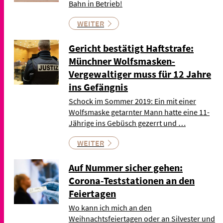
Bahn in Betrieb!
WEITER
Gericht bestätigt Haftstrafe:
Münchner Wolfsmasken-
Vergewaltiger muss für 12 Jahre
ins Gefängnis
Schock im Sommer 2019: Ein mit einer
Wolfsmaske getarnter Mann hatte eine 11-
Jährige ins Gebüsch gezerrt und …
WEITER
Auf Nummer sicher gehen:
Corona-Teststationen an den
Feiertagen
Wo kann ich mich an den
Weihnachtsfeiertagen oder an Silvester und