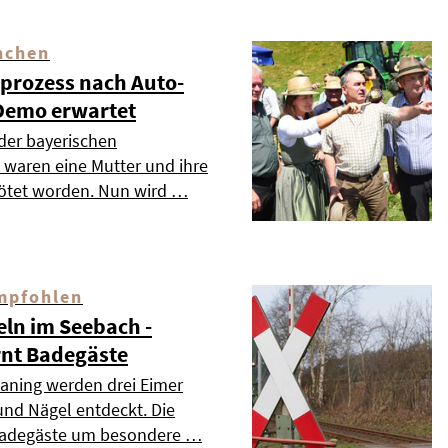
nchen
dprozess nach Auto-
Demo erwartet
 der bayerischen
waren eine Mutter und ihre
tötet worden. Nun wird …
mpfohlen
ln im Seebach -
nt Badegäste
aning werden drei Eimer
und Nägel entdeckt. Die
Badegäste um besondere …