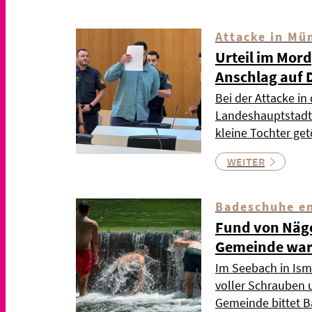
Attacke in Mü
Urteil im Mor
Anschlag auf 
Bei der Attacke in
Landeshauptstadt 
kleine Tochter ge
WEITER
Badeschuhe e
Fund von Näge
Gemeinde war
Im Seebach in Ism
voller Schrauben 
Gemeinde bittet 