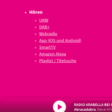
Hören
UKW
DAB+
Webradio
App (iOS und Android)
SmartTV
Amazon Alexa
Playlist / Titelsuche
RADIO ARABELLA BEI 
Abracadabra
Steve Mil