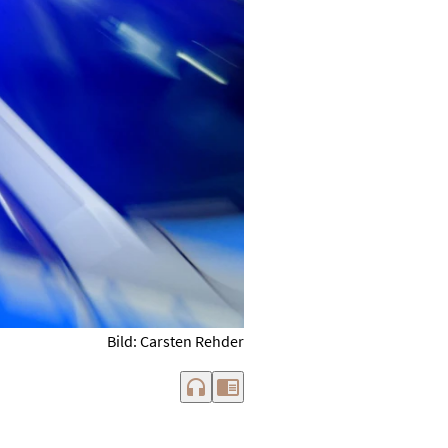
Bild: Carsten Rehder
headphones
chrome_reader_mode