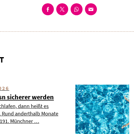
T
026
esn sicherer werden
chlafen, dann heißt es
». Rund anderthalb Monate
s 191. Münchner …