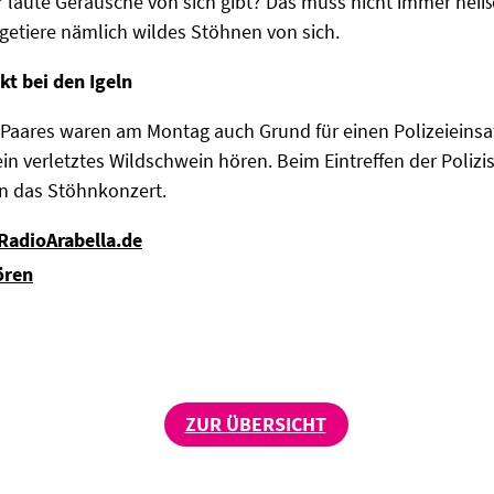
r laute Geräusche von sich gibt? Das muss nicht immer heißen
getiere nämlich wildes Stöhnen von sich.
kt bei den Igeln
l-Paares waren am Montag auch Grund für einen Polizeieins
n verletztes Wildschwein hören. Beim Eintreffen der Polizist
en das Stöhnkonzert.
 RadioArabella.de
ören
ZUR ÜBERSICHT