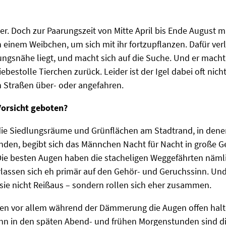
ger. Doch zur Paarungszeit von Mitte April bis Ende August 
einem Weibchen, um sich mit ihr fortzupflanzen. Dafür verlä
ungsnähe liegt, und macht sich auf die Suche. Und er macht 
ebestolle Tierchen zurück. Leider ist der Igel dabei oft nicht
 Straßen über- oder angefahren.
orsicht geboten?
ie Siedlungsräume und Grünflächen am Stadtrand, in denen
nden, begibt sich das Männchen Nacht für Nacht in große Ge
ie besten Augen haben die stacheligen Weggefährten nämlic
ssen sich eh primär auf den Gehör- und Geruchssinn. Und
e nicht Reißaus – sondern rollen sich eher zusammen.
ten vor allem während der Dämmerung die Augen offen halt
enn in den späten Abend- und frühen Morgenstunden sind die