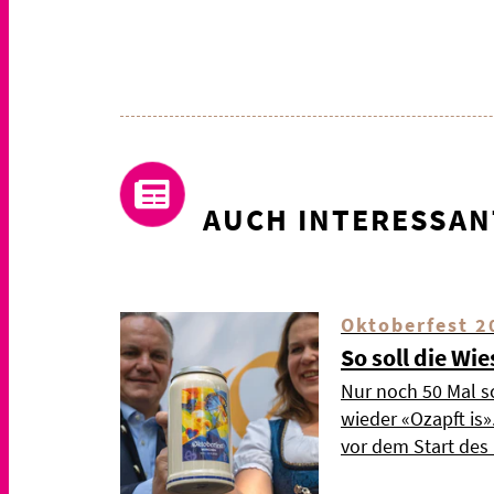
AUCH INTERESSAN
Oktoberfest 2
So soll die Wi
Nur noch 50 Mal s
wieder «Ozapft is
vor dem Start de