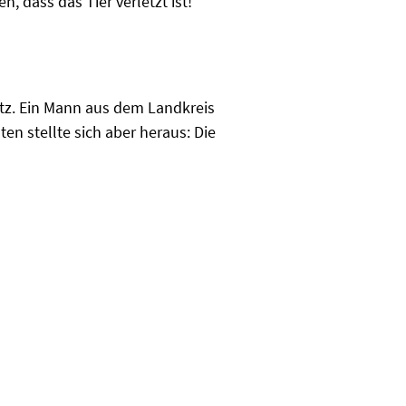
, dass das Tier verletzt ist!
atz. Ein Mann aus dem Landkreis
en stellte sich aber heraus: Die