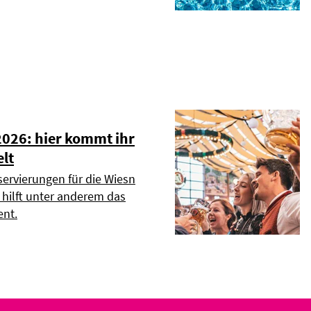
2026: hier kommt ihr
elt
servierungen für die Wiesn
r hilft unter anderem das
nt.