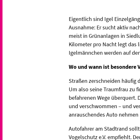
Eigentlich sind Igel Einzelgän
Ausnahme: Er sucht aktiv nach 
meist in Grünanlagen in Siedl
Kilometer pro Nacht legt das li
Igelmännchen werden auf den
Wo und wann ist besondere V
Straßen zerschneiden häufig d
Um also seine Traumfrau zu fi
befahrenen Wege überquert. D
und verschwommen – und verla
anrauschendes Auto nehmen si
Autofahrer am Stadtrand soll
Vogelschutz e.V. empfiehlt. D