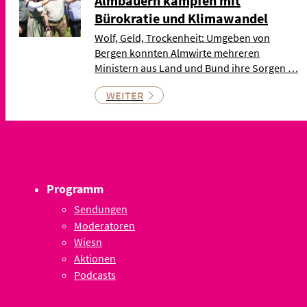
Almbauern kämpfen mit
Bürokratie und Klimawandel
Wolf, Geld, Trockenheit: Umgeben von
Bergen konnten Almwirte mehreren
Ministern aus Land und Bund ihre Sorgen …
WEITER
Programm
Sendungen
Moderatoren
Wiesn
Aktionen
Podcasts