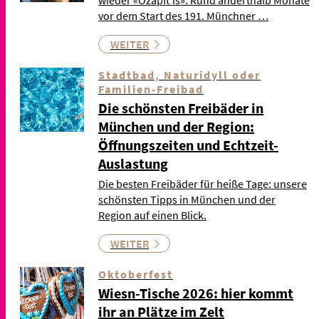
vor dem Start des 191. Münchner …
WEITER
Stadtbad, Naturidyll oder
Familien-Freibad
Die schönsten Freibäder in
München und der Region:
Öffnungszeiten und Echtzeit-
Auslastung
Die besten Freibäder für heiße Tage: unsere
schönsten Tipps in München und der
Region auf einen Blick.
WEITER
Oktoberfest
Wiesn-Tische 2026: hier kommt
ihr an Plätze im Zelt