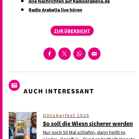
Alle Nachrichten auf RadioArabella.de
Radio Arabella live hören
ZUR ÜBERSICHT
AUCH INTERESSANT
Oktoberfest 2026
So soll die Wiesn sicherer werden
Nur noch 50 Mal schlafen, dann heißt es
wieder «Ozapft is». Rund anderthalb Monate