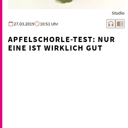
Studio
headphones
chrome_reader_mode
27.03.2019
10:51 Uhr
APFELSCHORLE-TEST: NUR
EINE IST WIRKLICH GUT