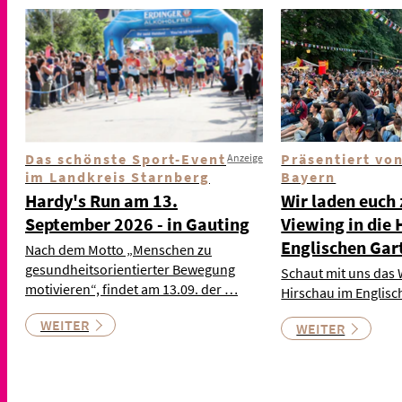
Das schönste Sport-Event
Präsentiert vo
Anzeige
im Landkreis Starnberg
Bayern
Hardy's Run am 13.
Wir laden euch
September 2026 - in Gauting
Viewing in die 
Englischen Gar
Nach dem Motto „Menschen zu
gesundheitsorientierter Bewegung
Schaut mit uns das 
motivieren“, findet am 13.09. der …
Hirschau im Englisc
WEITER
WEITER