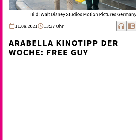
Bild: Walt Disney Studios Motion Pictures Germany
headphones
chrome_reader_mode
11.08.2021
13:37 Uhr
ARABELLA KINOTIPP DER
WOCHE: FREE GUY