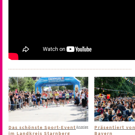
Das schönste Sport-Event
Präsentiert vo
Anzeige
im Landkreis Starnberg
Bayern