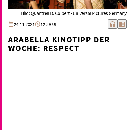
Bild: Quantrell D. Colbert - Universal Pictures Germany
headphones
chrome_reader_mode
24.11.2021
12:39 Uhr
ARABELLA KINOTIPP DER
WOCHE: RESPECT