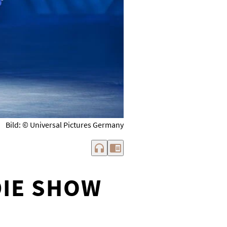
Bild: © Universal Pictures Germany
headphones
chrome_reader_mode
DIE SHOW