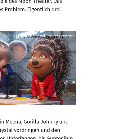
 die des Moon Theater. Das
s Problem. Eigentlich drei.
Bild: © Universal Pictures Germany
in Meena, Gorilla Johnny und
rystal vordringen und den
es Unterfangen, bis Gunter ihm