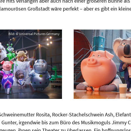
e Hits verlangen aber auch nach einer größeren Bühne als
lamourösen Großstadt wäre perfekt – aber es gibt ein kleine
Bild: © Universal Pictures Germany
chweinemutter Rosita, Rocker-Stachelschwein Ash, Elefant
 Gunter, irgendwie bis zum Büro des Musikmoguls Jimmy C
eugen, ihnen sein Theater zu überlassen. Ein hoffnungslos