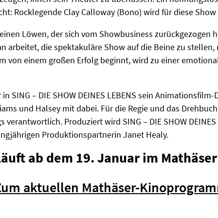
cht: Rocklegende Clay Calloway (Bono) wird für diese Show
, einen Löwen, der sich vom Showbusiness zurückgezogen ha
 arbeitet, die spektakuläre Show auf die Beine zu stellen, 
m von einem großen Erfolg beginnt, wird zu einer emotiona
in SING – DIE SHOW DEINES LEBENS sein Animationsfilm-De
liams und Halsey mit dabei. Für die Regie und das Drehbuc
gs verantwortlich. Produziert wird SING – DIE SHOW DEINE
angjährigen Produktionspartnerin Janet Healy.
läuft ab dem 19. Januar im Mathäser
Zum aktuellen Mathäser-Kinoprogra