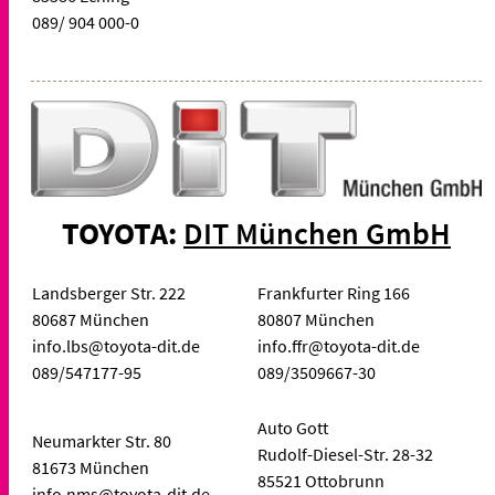
089/ 904 000-0
TOYOTA:
DIT München GmbH
Landsberger Str. 222
Frankfurter Ring 166
80687 München
80807 München
info.lbs@toyota-dit.de
info.ffr@toyota-dit.de
089/547177-95
089/3509667-30
Auto Gott
Neumarkter Str. 80
Rudolf-Diesel-Str. 28-32
81673 München
85521 Ottobrunn
info.nms@toyota-dit.de