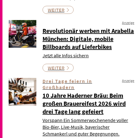
WEITER
Anzeige
Revolutionär werben mit Arabella
München: Digitale, mobile
Billboards auf Lieferbikes
Jetzt alle Infos sichern
WEITER
Drei Tage feiern in
Anzeige
Großhadern
10 Jahre Haderner Bräu: Beim
großen Brauereifest 2026 wird
drei Tage lang gefeiert
Vorspann Ein Sommerwochenende voller
Bio-Bier, Live-Musik, bayerischer
Schmankerl und guter Begegnungen.