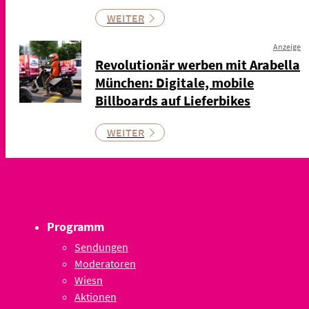
WEITER
Anzeige
Revolutionär werben mit Arabella
München: Digitale, mobile
Billboards auf Lieferbikes
WEITER
Programm
Sendungen
Moderatoren
Wiesn
Aktionen