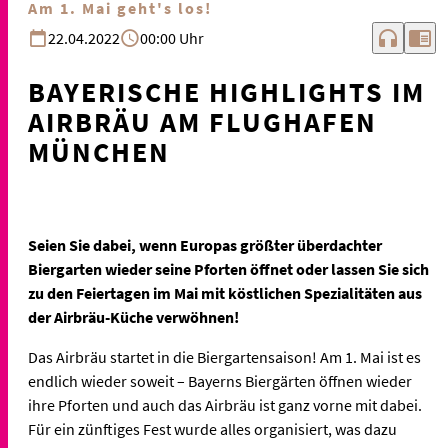
Am 1. Mai geht's los!
headphones
chrome_reader_mode
22.04.2022
00:00 Uhr
BAYERISCHE HIGHLIGHTS IM
AIRBRÄU AM FLUGHAFEN
MÜNCHEN
Seien Sie dabei, wenn Europas größter überdachter
Biergarten wieder seine Pforten öffnet oder lassen Sie sich
zu den Feiertagen im Mai mit köstlichen Spezialitäten aus
der Airbräu-Küche verwöhnen!
Das Airbräu startet in die Biergartensaison! Am 1. Mai ist es
endlich wieder soweit – Bayerns Biergärten öffnen wieder
ihre Pforten und auch das Airbräu ist ganz vorne mit dabei.
Für ein zünftiges Fest wurde alles organisiert, was dazu