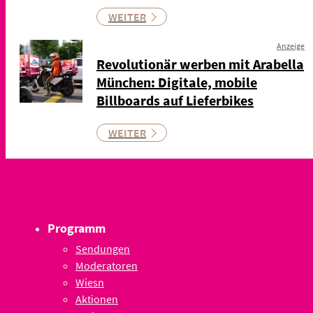
WEITER
Anzeige
Revolutionär werben mit Arabella
München: Digitale, mobile
Billboards auf Lieferbikes
WEITER
Programm
Sendungen
Moderatoren
Wiesn
Aktionen