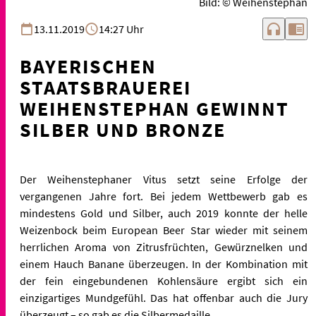
Bild: © Weihenstephan
headphones
chrome_reader_mode
13.11.2019
14:27 Uhr
BAYERISCHEN
STAATSBRAUEREI
WEIHENSTEPHAN GEWINNT
SILBER UND BRONZE
Der Weihenstephaner Vitus setzt seine Erfolge der
vergangenen Jahre fort. Bei jedem Wettbewerb gab es
mindestens Gold und Silber, auch 2019 konnte der helle
Weizenbock beim European Beer Star wieder mit seinem
herrlichen Aroma von Zitrusfrüchten, Gewürznelken und
einem Hauch Banane überzeugen. In der Kombination mit
der fein eingebundenen Kohlensäure ergibt sich ein
einzigartiges Mundgefühl. Das hat offenbar auch die Jury
überzeugt – so gab es die Silbermedaille.