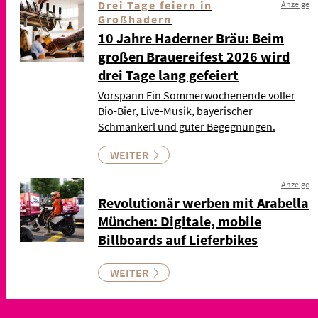
Drei Tage feiern in
Anzeige
Großhadern
10 Jahre Haderner Bräu: Beim
großen Brauereifest 2026 wird
drei Tage lang gefeiert
Vorspann Ein Sommerwochenende voller
Bio-Bier, Live-Musik, bayerischer
Schmankerl und guter Begegnungen.
WEITER
Anzeige
Revolutionär werben mit Arabella
München: Digitale, mobile
Billboards auf Lieferbikes
WEITER