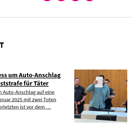
T
zess um Auto-Anschlag
ststrafe für Täter
 Auto-Anschlag auf eine
ruar 2025 mit zwei Toten
erletzten ist vor dem …