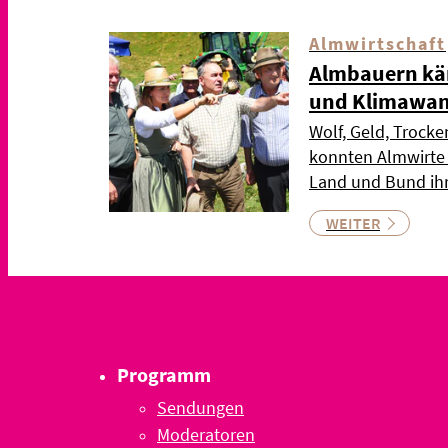
Almwirtschaft
Almbauern kä
und Klimawan
Wolf, Geld, Trock
konnten Almwirte
Land und Bund ih
WEITER
Programm
Sendungen
Moderatoren