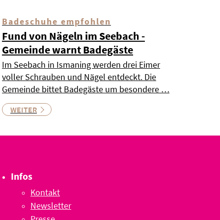
Badeschuhe empfohlen
Fund von Nägeln im Seebach -
Gemeinde warnt Badegäste
Im Seebach in Ismaning werden drei Eimer
voller Schrauben und Nägel entdeckt. Die
Gemeinde bittet Badegäste um besondere …
WEITER
Infos
Kontakt
Newsletter
Presse