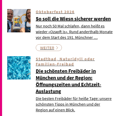
Oktoberfest 2026
So soll die Wiesn sicherer werden
Nur noch 50 Mal schlafen, dann heißt es
wieder «Ozapft is». Rund anderthalb Monate
vor dem Start des 191. Münchner …
WEITER
Stadtbad, Naturidyll oder
Familien-Freibad
Die schönsten Freibäder in
München und der Region:
Öffnungszeiten und Echtzeit-
Auslastung
Die besten Freibäder für heiße Tage: unsere
schönsten Tipps in München und der
Region auf einen Blick.