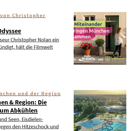
 von Christopher
 Odyssee
seur Christopher Nolan ein
ndigt, hält die Filmwelt
nchen und der Region
hen & Region: Die
 zum Abkühlen
und Seen, Eisdielen-
 gegen den Hitzeschock und