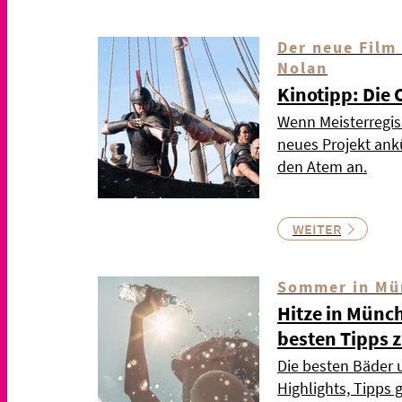
Der neue Film
Nolan
Kinotipp: Die
Wenn Meisterregis
neues Projekt ankü
den Atem an.
WEITER
Sommer in Mü
Hitze in Münc
besten Tipps
Die besten Bäder 
Highlights, Tipps