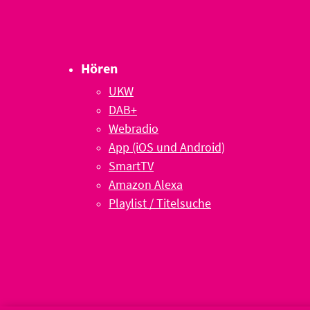
Hören
UKW
DAB+
Webradio
App (iOS und Android)
SmartTV
Amazon Alexa
Playlist / Titelsuche