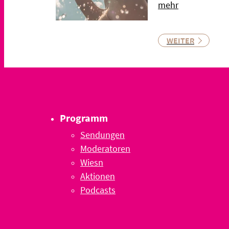
mehr
WEITER
Programm
Sendungen
Moderatoren
Wiesn
Aktionen
Podcasts