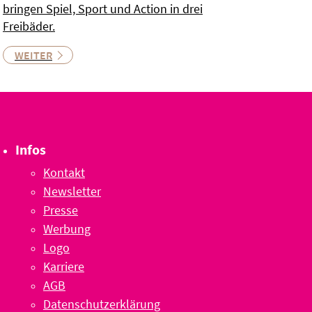
bringen Spiel, Sport und Action in drei
Freibäder.
WEITER
Infos
Kontakt
Newsletter
Presse
Werbung
Logo
Karriere
AGB
Datenschutzerklärung