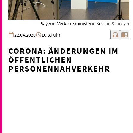
Bayerns Verkehrsministerin Kerstin Schreyer
headphones
chrome_reader_mode
22.04.2020
16:39 Uhr
CORONA: ÄNDERUNGEN IM
ÖFFENTLICHEN
PERSONENNAHVERKEHR