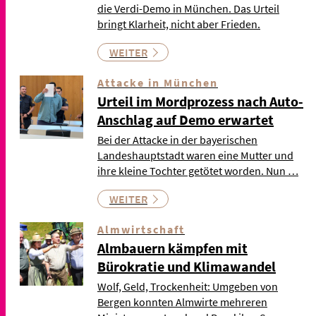
die Verdi-Demo in München. Das Urteil
bringt Klarheit, nicht aber Frieden.
WEITER
Attacke in München
Urteil im Mordprozess nach Auto-
Anschlag auf Demo erwartet
Bei der Attacke in der bayerischen
Landeshauptstadt waren eine Mutter und
ihre kleine Tochter getötet worden. Nun …
WEITER
Almwirtschaft
Almbauern kämpfen mit
Bürokratie und Klimawandel
Wolf, Geld, Trockenheit: Umgeben von
Bergen konnten Almwirte mehreren