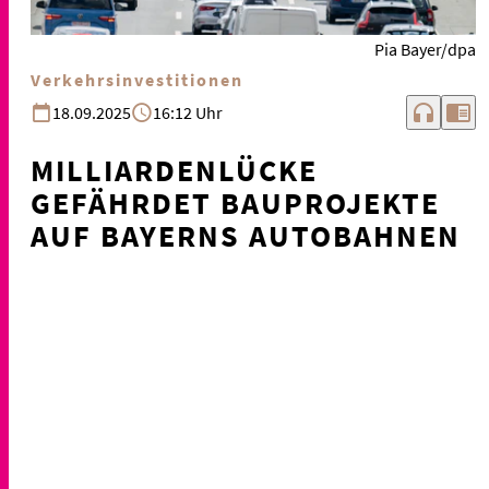
Pia Bayer/dpa
Verkehrsinvestitionen
headphones
chrome_reader_mode
18.09.2025
16:12 Uhr
MILLIARDENLÜCKE
GEFÄHRDET BAUPROJEKTE
AUF BAYERNS AUTOBAHNEN