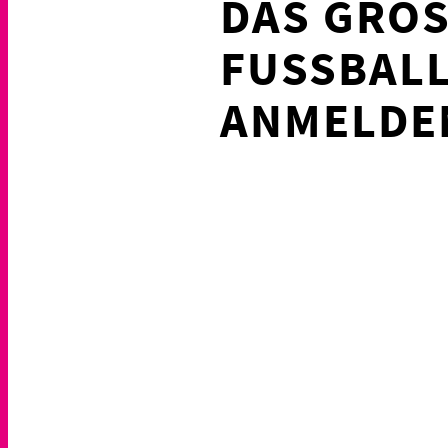
DAS GRÖS
USSBALLTU
MELDEN F