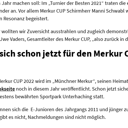
hr machen soll: Im „Turnier der Besten 2021“ traten die e
der an. Vor allem Merkur CUP Schirmherr Manni Schwabl wo
n Resonanz begeistert.
r wollten wir Zuversicht ausstrahlen und zugleich demonst
we Vaders, Gesamtleiter des Merkur CUP, „also zurück in d
sich schon jetzt für den Merkur
rkur CUP 2022 wird im „Münchner Merkur“, seinen Heimat
okseite
noch in diesem Jahr veröffentlicht. Schon jetzt sicher
stens bewährten Sportpark Unterhaching statt.
önnen sich die E-Junioren des Jahrgangs 2011 und jünger 
gibt es nicht, Nachmeldungen sind nicht möglich.