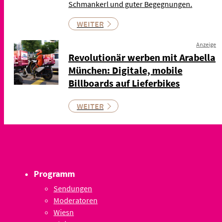
Schmankerl und guter Begegnungen.
WEITER
Anzeige
Revolutionär werben mit Arabella
München: Digitale, mobile
Billboards auf Lieferbikes
WEITER
Programm
Sendungen
Moderatoren
Wiesn