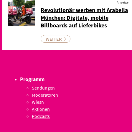
Anzeige
Revolutionär werben mit Arabella
München: Digitale, mobile
Billboards auf Lieferbikes
WEITER
Programm
Sendungen
Moderatoren
Wiesn
Aktionen
Podcasts