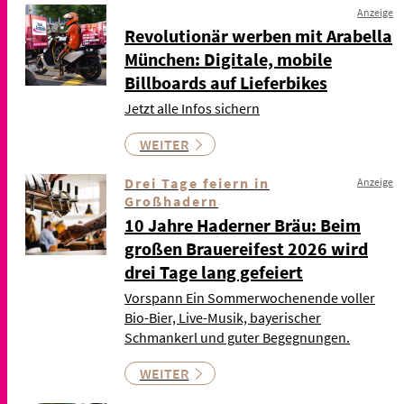
Anzeige
Revolutionär werben mit Arabella
München: Digitale, mobile
Billboards auf Lieferbikes
Jetzt alle Infos sichern
WEITER
Drei Tage feiern in
Anzeige
Großhadern
10 Jahre Haderner Bräu: Beim
großen Brauereifest 2026 wird
drei Tage lang gefeiert
Vorspann Ein Sommerwochenende voller
Bio-Bier, Live-Musik, bayerischer
Schmankerl und guter Begegnungen.
WEITER