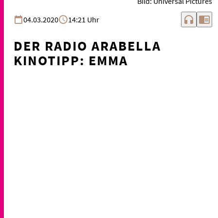
Bild: Universal Pictures
headphones
chrome_reader_mode
04.03.2020
14:21 Uhr
DER RADIO ARABELLA
KINOTIPP: EMMA