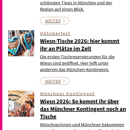
schönsten Tipps in München und der
Region auf einen Blick.
WEITER
Oktoberfest
Wiesn-Tische 2026: hier kommt
ihr an Plätze im Zelt
Die ersten Tischreservierungen für die
Wiesn sind geöffnet. Hier hilft unter
anderem das München-Kontingent.
WEITER
Münchner Kontingent
Wiesn 2026: So kommt ihr über
das Münchner Kontingent noch an
Tische
Münchnerinnen und Münchner bekommen