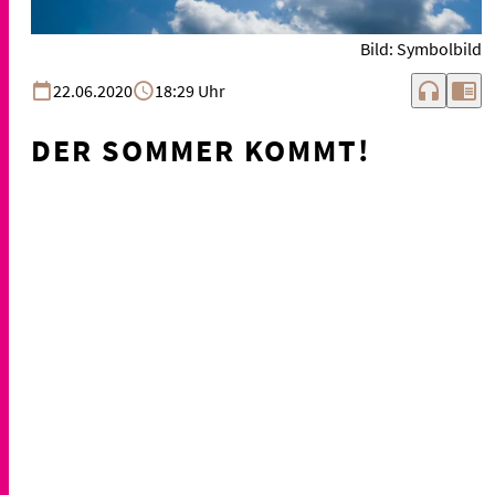
Bild: Symbolbild
headphones
chrome_reader_mode
22.06.2020
18:29 Uhr
DER SOMMER KOMMT!