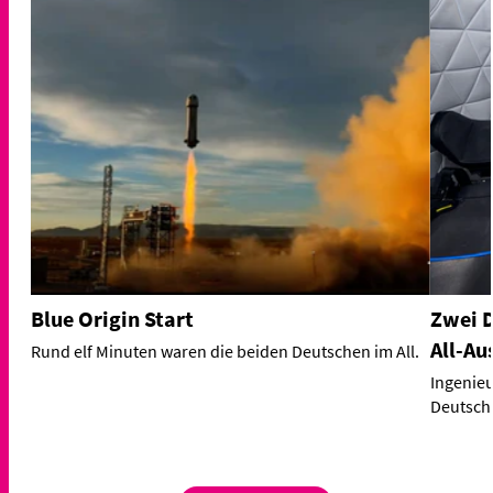
Blue Origin Start
Zwei D
All-Au
Rund elf Minuten waren die beiden Deutschen im All.
Ingenieu
Deutsche