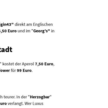
igin43"
direkt am Englischen
6,50 Euro
und im "
Georg's"
in
tadt
" kostet der Aperol
7,50 Euro
,
-Tower
für
99 Euro
.
 teurer. In der "
Herzogbar
"
Euro
verlangt. Wer Luxus