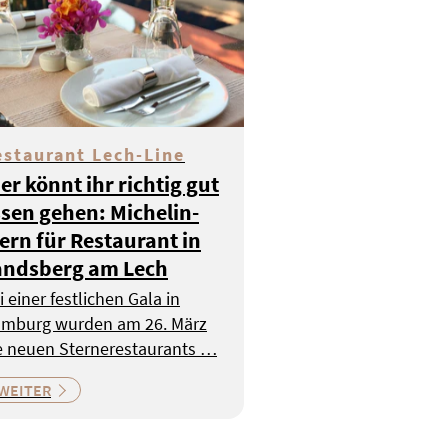
estaurant Lech-Line
er könnt ihr richtig gut
sen gehen: Michelin-
ern für Restaurant in
andsberg am Lech
i einer festlichen Gala in
mburg wurden am 26. März
e neuen Sternerestaurants …
WEITER