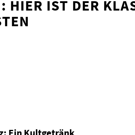
 HIER IST DER KLA
STEN
z: Ein Kultgetränk