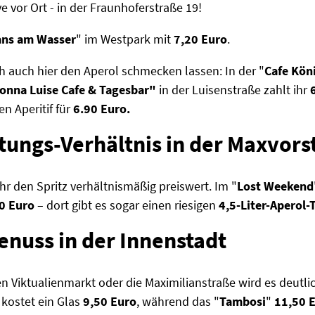
e vor Ort - in der Fraunhoferstraße 19!
ns am Wasser
" im Westpark mit
7,20 Euro
.
ch auch hier den Aperol schmecken lassen: In der "
Cafe Kön
onna Luise Cafe & Tagesbar"
in der Luisenstraße zahlt ihr
en Aperitif für
6.90 Euro.
stungs-Verhältnis in der Maxvors
r den Spritz verhältnismäßig preiswert. Im "
Lost Weekend
0 Euro
– dort gibt es sogar einen riesigen
4,5-Liter-Aperol
enuss in der Innenstadt
Viktualienmarkt oder die Maximilianstraße wird es deutlich
 kostet ein Glas
9,50 Euro
, während das "
Tambosi
"
11,50 