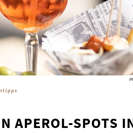
P
mtipps
EN APEROL-SPOTS I