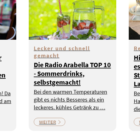
Lecker und schnell
R
gemacht
r
Hi
Die Radio Arabella TOP 10
es
- Sommerdrinks,
en
St
selbstgemacht!
L
Bei den warmen Temperaturen
n! Da
Be
gibt es nichts Besseres als ein
nd am
Ha
leckeres. kühles Getränk zu …
di
WEITER