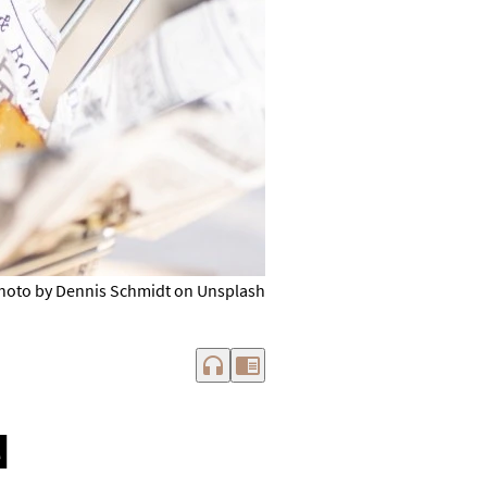
hoto by Dennis Schmidt on Unsplash
headphones
chrome_reader_mode
N