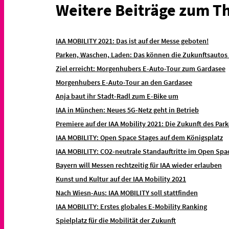
Weitere Beiträge zum T
IAA MOBILITY 2021: Das ist auf der Messe geboten!
Parken, Waschen, Laden: Das können die Zukunftsautos
Ziel erreicht: Morgenhubers E-Auto-Tour zum Gardasee
Morgenhubers E-Auto-Tour an den Gardasee
Anja baut ihr Stadt-Radl zum E-Bike um
IAA in München: Neues 5G-Netz geht in Betrieb
Premiere auf der IAA Mobility 2021: Die Zukunft des Par
IAA MOBILITY: Open Space Stages auf dem Königsplatz
IAA MOBILITY: CO2-neutrale Standauftritte im Open Spa
Bayern will Messen rechtzeitig für IAA wieder erlauben
Kunst und Kultur auf der IAA Mobility 2021
Nach Wiesn-Aus: IAA MOBILITY soll stattfinden
IAA MOBILITY: Erstes globales E-Mobility Ranking
Spielplatz für die Mobilität der Zukunft