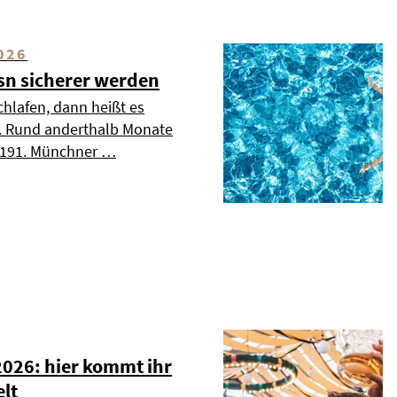
026
esn sicherer werden
chlafen, dann heißt es
». Rund anderthalb Monate
s 191. Münchner …
2026: hier kommt ihr
elt