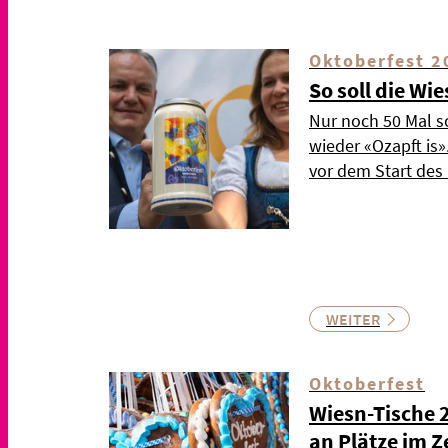
Oktoberfest 2
So soll die Wi
Nur noch 50 Mal s
wieder «Ozapft is
vor dem Start de
WEITER
Oktoberfest
Wiesn-Tische 
an Plätze im Z