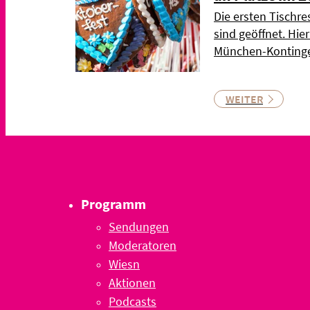
Die ersten Tischre
sind geöffnet. Hie
München-Kontinge
WEITER
Programm
Sendungen
Moderatoren
Wiesn
Aktionen
Podcasts