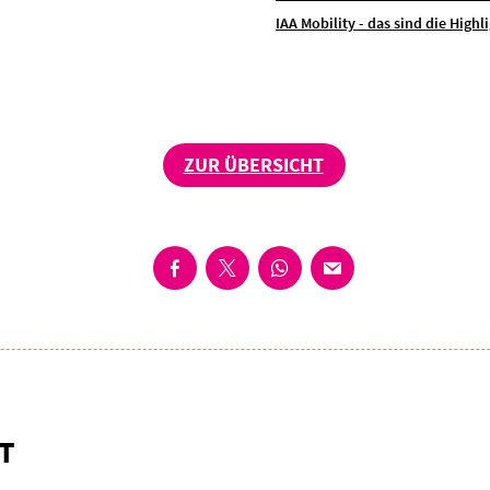
IAA Mobility - das sind die Highl
ZUR ÜBERSICHT
T