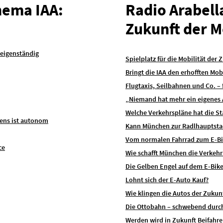
hema IAA:
Radio Arabell
Zukunft der M
 eigenständig
Spielplatz für die Mobilität der 
Bringt die IAA den erhofften Mo
Flugtaxis, Seilbahnen und Co. –
„Niemand hat mehr ein eigenes 
Welche Verkehrspläne hat die S
kens ist autonom
Kann München zur Radlhauptsta
Vom normalen Fahrrad zum E-Bik
ce
Wie schafft München die Verkeh
Die Gelben Engel auf dem E-Bik
Lohnt sich der E-Auto Kauf?
Wie klingen die Autos der Zukun
Die Ottobahn – schwebend durc
Werden wird in Zukunft Beifahre