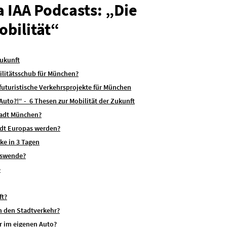
a IAA Podcasts: „Die
obilität“
Zukunft
bilitätsschub für München?
 futuristische Verkehrsprojekte für München
Auto?!“ -
6 Thesen zur Mobilität der Zukunft
tadt München?
dt Europas werden?
e in 3 Tagen
rswende?
e
ft?
h den Stadtverkehr?
r im eigenen Auto?