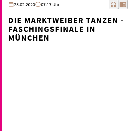
headphones
chrome_reader_mode
25.02.2020
07:17 Uhr
DIE MARKTWEIBER TANZEN -
FASCHINGSFINALE IN
MÜNCHEN