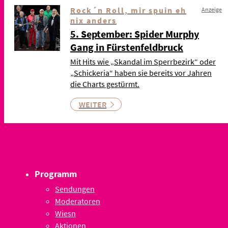
Rock´n Roll, mir spuin eh
Anzeige
nix anders
5. September: Spider Murphy
Gang in Fürstenfeldbruck
Mit Hits wie „Skandal im Sperrbezirk“ oder
„Schickeria“ haben sie bereits vor Jahren
die Charts gestürmt.
WEITER
Programm
Sendungen
Moderatoren
Wiesn
Aktionen