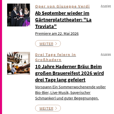
Oper von Giuseppe Verdi
Anzeige
Ab September wieder im
Gärtnerplatztheater: "La
Traviata"
Premiere am 22. Mai 2026
WEITER
Drei Tage feiern in
Anzeige
Großhadern
10 Jahre Haderner Bräu: Beim
großen Brauereifest 2026 wird
drei Tage lang gefeiert
Vorspann Ein Sommerwochenende voller
Bio-Bier, Live-Musik, bayerischer
Schmankerl und guter Begegnungen.
WEITER