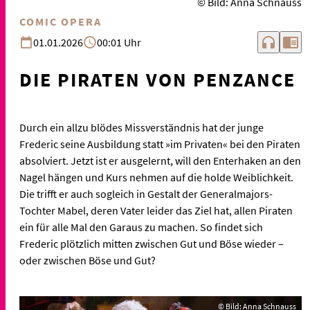
© Bild: Anna Schnauss
COMIC OPERA
headphones
chrome_reader_mode
01.01.2026
00:01 Uhr
DIE PIRATEN VON PENZANCE
Durch ein allzu blödes Missverständnis hat der junge
Frederic seine Ausbildung statt »im Privaten« bei den Piraten
absolviert. Jetzt ist er ausgelernt, will den Enterhaken an den
Nagel hängen und Kurs nehmen auf die holde Weiblichkeit.
Die trifft er auch sogleich in Gestalt der Generalmajors-
Tochter Mabel, deren Vater leider das Ziel hat, allen Piraten
ein für alle Mal den Garaus zu machen. So findet sich
Frederic plötzlich mitten zwischen Gut und Böse wieder –
oder zwischen Böse und Gut?
© Bild: Anna Schnauss