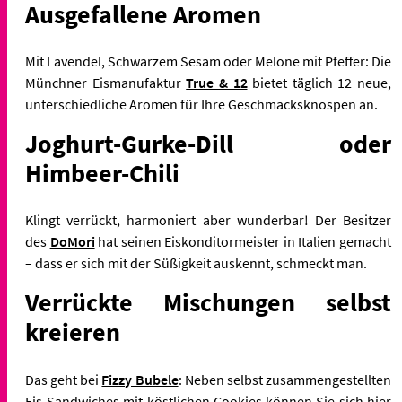
Ausgefallene Aromen
Mit Lavendel, Schwarzem Sesam oder Melone mit Pfeffer: Die
Münchner Eismanufaktur
True & 12
bietet täglich 12 neue,
unterschiedliche Aromen für Ihre Geschmacksknospen an.
Joghurt-Gurke-Dill oder
Himbeer-Chili
Klingt verrückt, harmoniert aber wunderbar! Der Besitzer
des
DoMori
hat seinen Eiskonditormeister in Italien gemacht
– dass er sich mit der Süßigkeit auskennt, schmeckt man.
Verrückte Mischungen selbst
kreieren
Das geht bei
Fizzy Bubele
: Neben selbst zusammengestellten
Eis-Sandwiches mit köstlichen Cookies können Sie sich hier