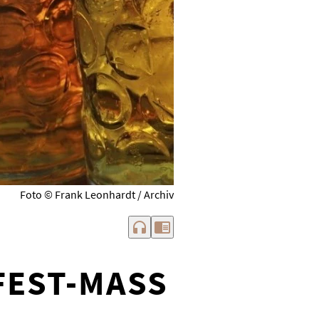
Foto © Frank Leonhardt / Archiv
headphones
chrome_reader_mode
EST-MASS S