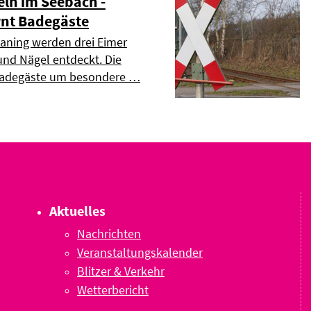
ln im Seebach -
nt Badegäste
aning werden drei Eimer
und Nägel entdeckt. Die
Badegäste um besondere …
Aktuelles
Nachrichten
Veranstaltungskalender
Blitzer & Verkehr
Wetterbericht