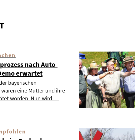
T
nchen
dprozess nach Auto-
Demo erwartet
 der bayerischen
waren eine Mutter und ihre
tötet worden. Nun wird …
mpfohlen