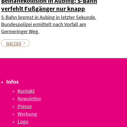
Beinahekollision in Aubing: S-Bahn
verfehlt Fußgänger nur knapp
S-Bahn bremst in Aubing in letzter Sekunde.
Bundespolizei ermittelt nach Vorfall am
Germeringer Weg.
WEITER
Infos
Kontakt
Newsletter
Presse
Werbung
Logo