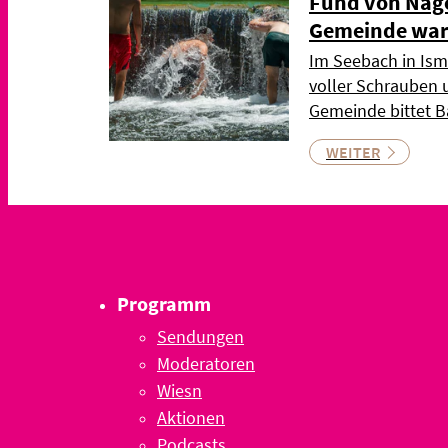
Fund von Näge
Gemeinde war
Im Seebach in Ism
voller Schrauben 
Gemeinde bittet 
WEITER
Programm
Sendungen
Moderatoren
Wiesn
Aktionen
Podcasts