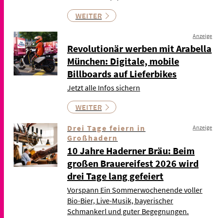
WEITER
Anzeige
Revolutionär werben mit Arabella
München: Digitale, mobile
Billboards auf Lieferbikes
Jetzt alle Infos sichern
WEITER
Drei Tage feiern in
Anzeige
Großhadern
10 Jahre Haderner Bräu: Beim
großen Brauereifest 2026 wird
drei Tage lang gefeiert
Vorspann Ein Sommerwochenende voller
Bio-Bier, Live-Musik, bayerischer
Schmankerl und guter Begegnungen.