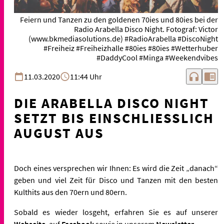
Feiern und Tanzen zu den goldenen 70ies und 80ies bei der
Radio Arabella Disco Night. Fotograf: Victor
(www.bkmediasolutions.de) #RadioArabella #DiscoNight
#Freiheiz #Freiheizhalle #80ies #80ies #Wetterhuber
#DaddyCool #Minga #Weekendvibes
headphones
chrome_reader_mode
11.03.2020
11:44 Uhr
DIE ARABELLA DISCO NIGHT
SETZT BIS EINSCHLIESSLICH A
UGUST AUS
Doch eines versprechen wir Ihnen: Es wird die Zeit „danach“
geben und viel Zeit für Disco und Tanzen mit den besten
Kulthits aus den 70ern und 80ern.
Sobald es wieder losgeht, erfahren Sie es auf unserer