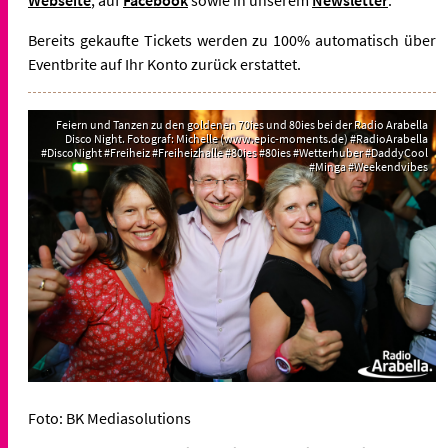
Webseite
, auf
Facebook
sowie in unserem
Newsletter
.
Bereits gekaufte Tickets werden zu 100% automatisch über
Eventbrite auf Ihr Konto zurück erstattet.
Feiern und Tanzen zu den goldenen 70ies und 80ies bei der Radio Arabella
Disco Night. Fotograf: Michelle (www.epic-moments.de) #RadioArabella
#DiscoNight #Freiheiz #Freiheizhalle #80ies #80ies #Wetterhuber #DaddyCool
#Minga #Weekendvibes
Foto: BK Mediasolutions