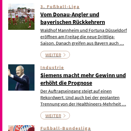
3. Fußball-Liga
Vom Donau-Angler und
bayerischen Rückkehrern
Waldhof Mannheim und Fortuna Düsseldorf
eröffnen am Freitag die neue Drittliga-
Saison. Danach greifen aus Bayern auch …
WEITER
Industrie
Siemens macht mehr Gewinn und
erhöht die Prognose
Der Auftragseingang steigt auf einen
Rekordwert. Und auch bei der geplanten
Trennung von der Healthineers-Mehrheit …
WEITER
Fußball-Bundesliga