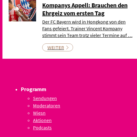
Kompanys Appell: Brauchen den
Ehrgeiz vom ersten Tag
Der FC Bayern wird in Hongkong von den
Fans gefeiert. Trainer Vincent Kompany
stimmt sein Team trotz vieler Termine auf …
WEITER
Programm
Sendungen
Moderatoren
Wiesn
Aktionen
Podcasts