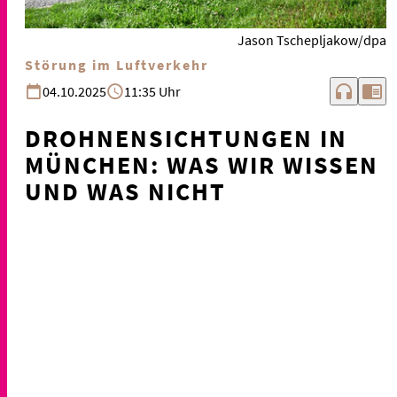
Jason Tschepljakow/dpa
Störung im Luftverkehr
headphones
chrome_reader_mode
04.10.2025
11:35 Uhr
DROHNENSICHTUNGEN IN
MÜNCHEN: WAS WIR WISSEN
UND WAS NICHT