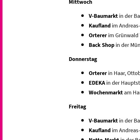
Mittwoch
V-Baumarkt
in der B
Kaufland
im
Andreas
Orterer
im Grünwald 
Back Shop
in der Mün
Donnerstag
Orterer
in Haar, Otto
EDEKA
in der Hauptst
Wochenmarkt
am Han
Freitag
V-Baumarkt
in der B
Kaufland
im
Andreas
Netto-Markt
in der B