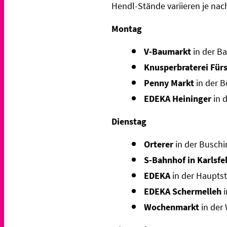
Hendl-Stände variieren je nac
Montag
V-Baumarkt
in der B
Knusperbraterei Für
Penny Markt
in der B
EDEKA Heininger
in 
Dienstag
Orterer
in der Busch
S-Bahnhof in Karlsfe
EDEKA
in der Hauptst
EDEKA Schermelleh
i
Wochenmarkt
in der