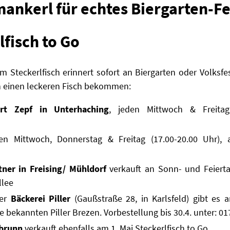
ankerl für echtes Biergarten-Fe
lfisch to Go
em Steckerlfisch erinnert sofort an Biergarten oder Volksfe
 einen leckeren Fisch bekommen:
ert Zepf in Unterhaching
, jeden Mittwoch & Freita
n Mittwoch, Donnerstag & Freitag (17.00-20.00 Uhr),
ner in Freising/ Mühldorf
verkauft an Sonn- und Feierta
llee
er
Bäckerei Piller
(Gaußstraße 28, in Karlsfeld) gibt es 
ie bekannten Piller Brezen. Vorbestellung bis 30.4. unter:
01
nbrunn
verkauft ebenfalls am 1. Mai Steckerlfisch to Go.