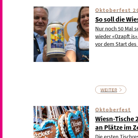
Oktoberfest 2
So soll die Wi
Nur noch 50 Mal s
wieder «Ozapft is
vor dem Start de
WEITER
Oktoberfest
Wiesn-Tische 
an Plätze im Z
Die ersten Tischre