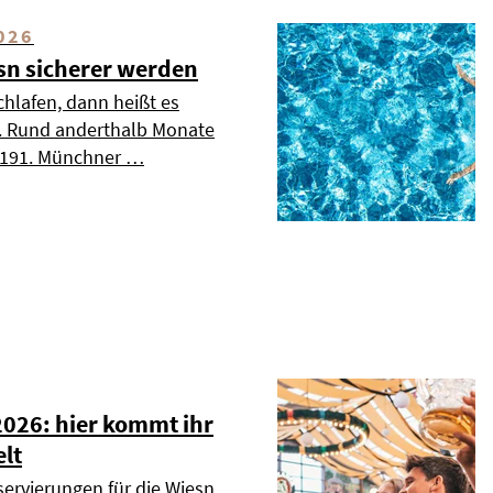
026
esn sicherer werden
chlafen, dann heißt es
». Rund anderthalb Monate
s 191. Münchner …
2026: hier kommt ihr
elt
servierungen für die Wiesn