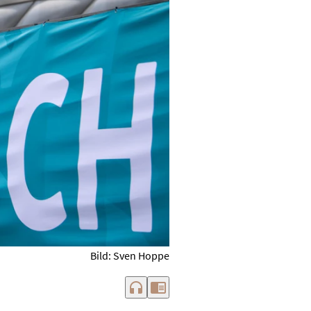
Bild: Sven Hoppe
headphones
chrome_reader_mode