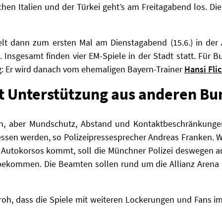
hen Italien und der Türkei geht’s am Freitagabend los. Di
lt dann zum ersten Mal am Dienstagabend (15.6.) in der 
 Insgesamt finden vier EM-Spiele in der Stadt statt. Für B
g: Er wird danach vom ehemaligen Bayern-Trainer
Hansi Fli
t Unterstützung aus anderen Bu
ten, aber Mundschutz, Abstand und Kontaktbeschränkung
sen werden, so Polizeipressesprecher Andreas Franken. Wei
r Autokorsos kommt, soll die Münchner Polizei deswegen 
ekommen. Die Beamten sollen rund um die Allianz Arena u
froh, dass die Spiele mit weiteren Lockerungen und Fans i