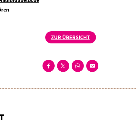
 RadioArabella.de
ören
ZUR ÜBERSICHT
T