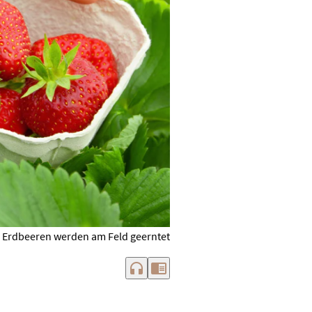
 Erdbeeren werden am Feld geerntet
headphones
chrome_reader_mode