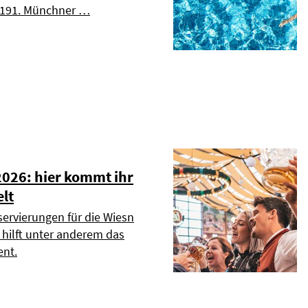
s 191. Münchner …
2026: hier kommt ihr
elt
servierungen für die Wiesn
r hilft unter anderem das
nt.