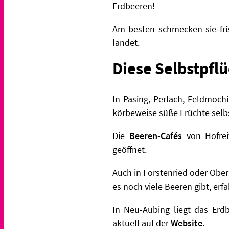
Erdbeeren!
Am besten schmecken sie fri
landet.
Diese Selbstpfl
In Pasing, Perlach, Feldmoc
körbeweise süße Früchte selb
Die
Beeren-Cafés
von Hofrei
geöffnet.
Auch in Forstenried oder Obers
es noch viele Beeren gibt, er
In Neu-Aubing liegt das Erd
aktuell auf der
Website
.