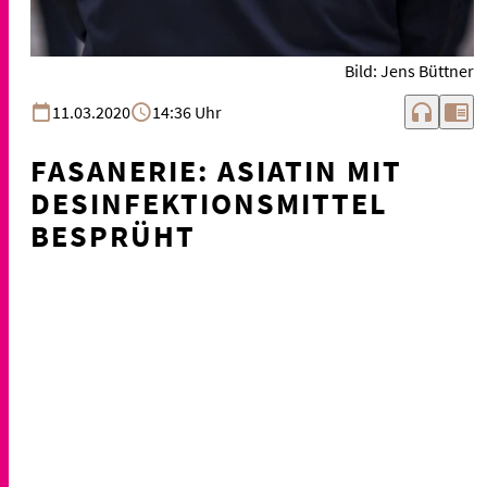
Bild: Jens Büttner
headphones
chrome_reader_mode
11.03.2020
14:36 Uhr
FASANERIE: ASIATIN MIT
DESINFEKTIONSMITTEL
BESPRÜHT