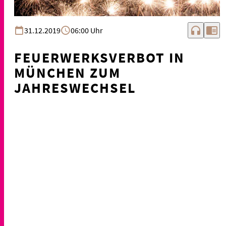
headphones
chrome_reader_mode
31.12.2019
06:00 Uhr
FEUERWERKSVERBOT IN
MÜNCHEN ZUM
JAHRESWECHSEL