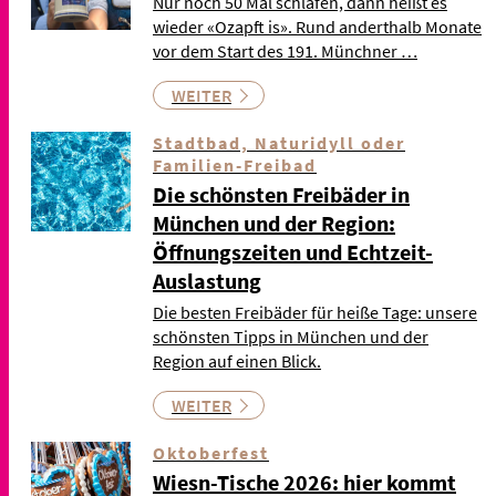
Nur noch 50 Mal schlafen, dann heißt es
wieder «Ozapft is». Rund anderthalb Monate
vor dem Start des 191. Münchner …
WEITER
Stadtbad, Naturidyll oder
Familien-Freibad
Die schönsten Freibäder in
München und der Region:
Öffnungszeiten und Echtzeit-
Auslastung
Die besten Freibäder für heiße Tage: unsere
schönsten Tipps in München und der
Region auf einen Blick.
WEITER
Oktoberfest
Wiesn-Tische 2026: hier kommt