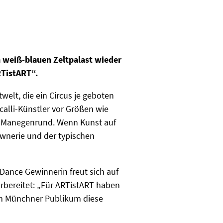
 weiß-blauen Zeltpalast wieder
RTistART“.
elt, die ein Circus je geboten
calli-Künstler vor Größen wie
ns Manegenrund. Wenn Kunst auf
ownerie und der typischen
s Dance Gewinnerin freut sich auf
rbereitet: „Für ARTistART haben
dem Münchner Publikum diese