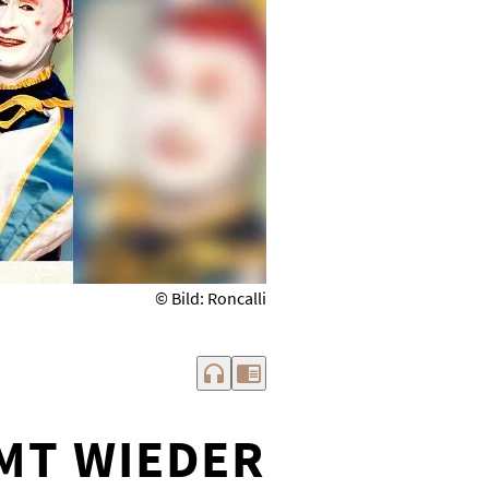
© Bild: Roncalli
headphones
chrome_reader_mode
MT WIEDER