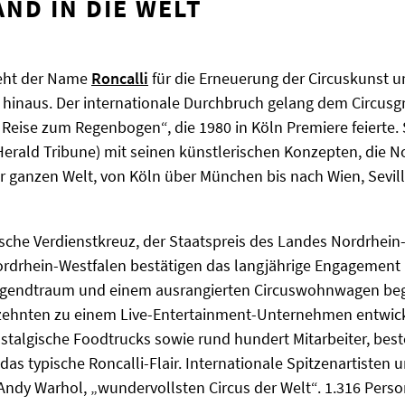
ND IN DIE WELT
teht der Name
Roncalli
für die Erneuerung der Circuskunst un
 hinaus. Der internationale Durchbruch gelang dem Circusg
 Reise zum Regenbogen“, die 1980 in Köln Premiere feierte. 
Herald Tribune) mit seinen künstlerischen Konzepten, die 
r ganzen Welt, von Köln über München bis nach Wien, Sevi
che Verdienstkreuz, der Staatspreis des Landes Nordrhein
rdrhein-Westfalen bestätigen das langjährige Engagement B
ugendtraum und einem ausrangierten Circuswohnwagen bega
zehnten zu einem Live-Entertainment-Unternehmen entwick
ostalgische Foodtrucks sowie rund hundert Mitarbeiter, bes
das typische Roncalli-Flair. Internationale Spitzenartisten
 Andy Warhol, „wundervollsten Circus der Welt“. 1.316 Pers