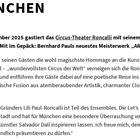
NCHEN
mber 2025 gastiert das
Circus-Theater Roncalli
mit seinem
 Mit im Gepäck: Bernhard Pauls neuestes Meisterwerk „A
t seinen Gästen die wohl magischste Hommage an die Kunstw
l – „wundervollsten Circus der Welt“ verneigen sich die Ron
 und entführen ihre Gäste dabei auf eine poetische Reise i
magische Fusion aus atemberaubender Artistik, charmanter Cl
Gründers Lili Paul-Roncalli ist Teil des Ensembles. Die Let’
sstadt und hat für München eine besondere Überraschung vo
Künstler Salvador Dalí inspirieren lassen. Ich freue mich, 
dlich präsentieren zu dürfen.“