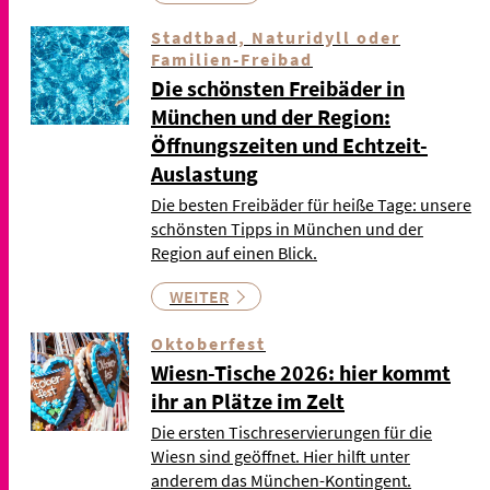
Stadtbad, Naturidyll oder
Familien-Freibad
Die schönsten Freibäder in
München und der Region:
Öffnungszeiten und Echtzeit-
Auslastung
Die besten Freibäder für heiße Tage: unsere
schönsten Tipps in München und der
Region auf einen Blick.
WEITER
Oktoberfest
Wiesn-Tische 2026: hier kommt
ihr an Plätze im Zelt
Die ersten Tischreservierungen für die
Wiesn sind geöffnet. Hier hilft unter
anderem das München-Kontingent.