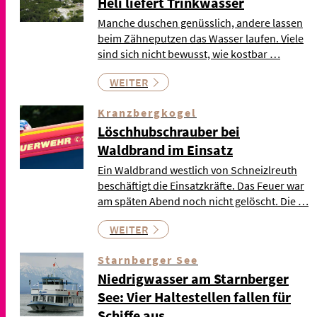
Heli liefert Trinkwasser
Manche duschen genüsslich, andere lassen
beim Zähneputzen das Wasser laufen. Viele
sind sich nicht bewusst, wie kostbar …
WEITER
Kranzbergkogel
Löschhubschrauber bei
Waldbrand im Einsatz
Ein Waldbrand westlich von Schneizlreuth
beschäftigt die Einsatzkräfte. Das Feuer war
am späten Abend noch nicht gelöscht. Die …
WEITER
Starnberger See
Niedrigwasser am Starnberger
See: Vier Haltestellen fallen für
Schiffe aus