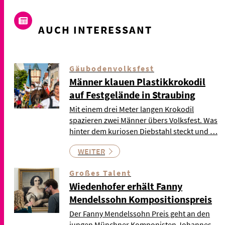
AUCH INTERESSANT
Gäubodenvolksfest
Männer klauen Plastikkrokodil
auf Festgelände in Straubing
Mit einem drei Meter langen Krokodil
spazieren zwei Männer übers Volksfest. Was
hinter dem kuriosen Diebstahl steckt und …
WEITER
Großes Talent
Wiedenhofer erhält Fanny
Mendelssohn Kompositionspreis
Der Fanny Mendelssohn Preis geht an den
jungen Münchner Komponisten Johannes