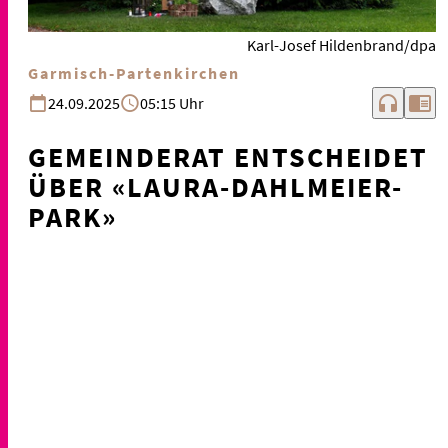
Karl-Josef Hildenbrand/dpa
Garmisch-Partenkirchen
headphones
chrome_reader_mode
24.09.2025
05:15 Uhr
GEMEINDERAT ENTSCHEIDET
ÜBER «LAURA-DAHLMEIER-
PARK»