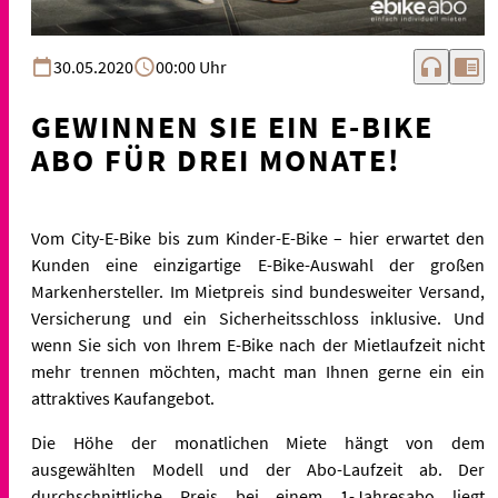
headphones
chrome_reader_mode
30.05.2020
00:00 Uhr
GEWINNEN SIE EIN E-BIKE
ABO FÜR DREI MONATE!
Vom City-E-Bike bis zum Kinder-E-Bike – hier erwartet den
Kunden eine einzigartige E-Bike-Auswahl der großen
Markenhersteller. Im Mietpreis sind bundesweiter Versand,
Versicherung und ein Sicherheitsschloss inklusive. Und
wenn Sie sich von Ihrem E-Bike nach der Mietlaufzeit nicht
mehr trennen möchten, macht man Ihnen gerne ein ein
attraktives Kaufangebot.
Die Höhe der monatlichen Miete hängt von dem
ausgewählten Modell und der Abo-Laufzeit ab. Der
durchschnittliche Preis bei einem 1-Jahresabo liegt