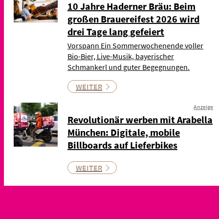
10 Jahre Haderner Bräu: Beim
großen Brauereifest 2026 wird
drei Tage lang gefeiert
Vorspann Ein Sommerwochenende voller
Bio-Bier, Live-Musik, bayerischer
Schmankerl und guter Begegnungen.
WEITER
Anzeige
Revolutionär werben mit Arabella
München: Digitale, mobile
Billboards auf Lieferbikes
WEITER