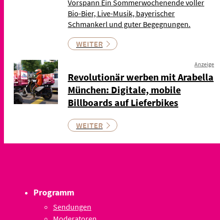
Vorspann Ein Sommerwochenende voller
Bio-Bier, Live-Musik, bayerischer
Schmankerl und guter Begegnungen.
WEITER
Anzeige
Revolutionär werben mit Arabella
München: Digitale, mobile
Billboards auf Lieferbikes
WEITER
Programm
Sendungen
Moderatoren