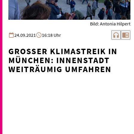
Bild: Antonia Hilpert
headphones
chrome_reader_mode
24.09.2021
16:18 Uhr
GROSSER KLIMASTREIK IN M
ÜNCHEN: INNENSTADT W
EITRÄUMIG UMFAHREN