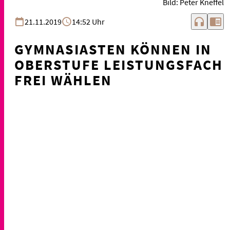
Bild: Peter Kneffel
headphones
chrome_reader_mode
21.11.2019
14:52 Uhr
GYMNASIASTEN KÖNNEN IN
OBERSTUFE LEISTUNGSFACH
FREI WÄHLEN