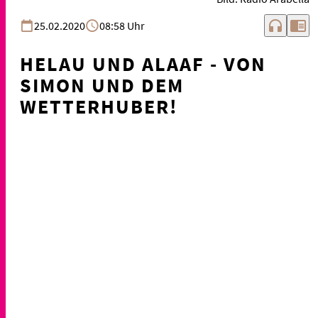
headphones
chrome_reader_mode
25.02.2020
08:58 Uhr
HELAU UND ALAAF - VON
SIMON UND DEM
WETTERHUBER!