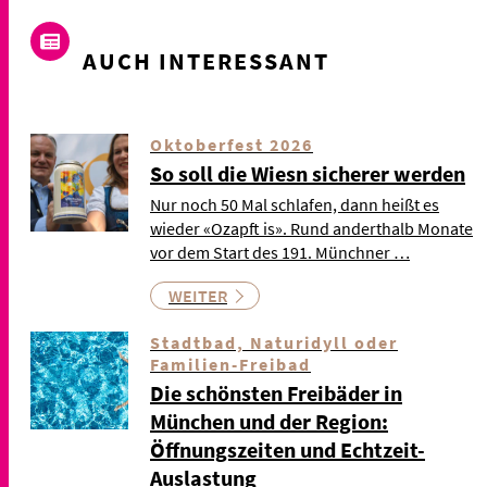
AUCH INTERESSANT
Oktoberfest 2026
So soll die Wiesn sicherer werden
Nur noch 50 Mal schlafen, dann heißt es
wieder «Ozapft is». Rund anderthalb Monate
vor dem Start des 191. Münchner …
WEITER
Stadtbad, Naturidyll oder
Familien-Freibad
Die schönsten Freibäder in
München und der Region:
Öffnungszeiten und Echtzeit-
Auslastung