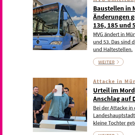
Baustellen in
Änderungen gel
136, 185 und 
MVG ändert in Mün
und 53. Das sind 
und Haltestellen.
WEITER
Attacke in Mü
Urteil im Mor
Anschlag auf 
Bei der Attacke in
Landeshauptstadt 
kleine Tochter ge