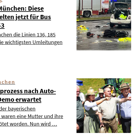
 München: Diese
ten jetzt für Bus
53
chen die Linien 136, 185
die wichtigsten Umleitungen
nchen
dprozess nach Auto-
Demo erwartet
 der bayerischen
waren eine Mutter und ihre
tötet worden. Nun wird …