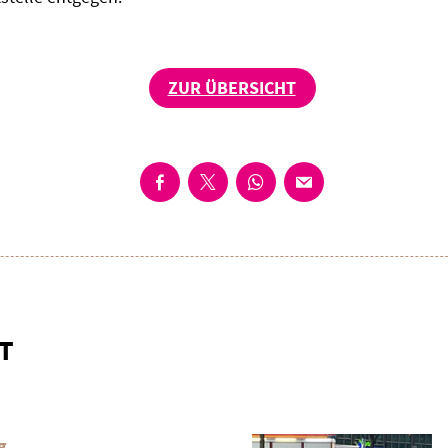
ZUR ÜBERSICHT
T
g