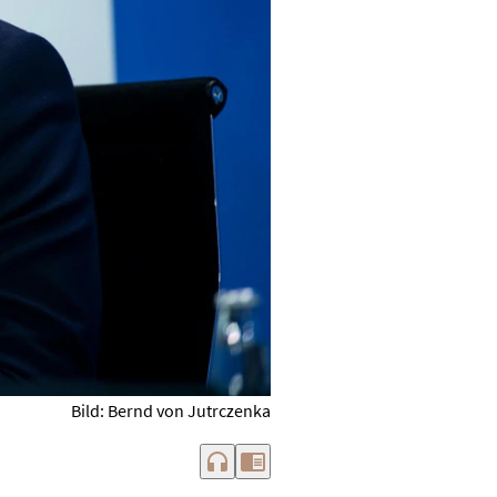
Bild: Bernd von Jutrczenka
headphones
chrome_reader_mode