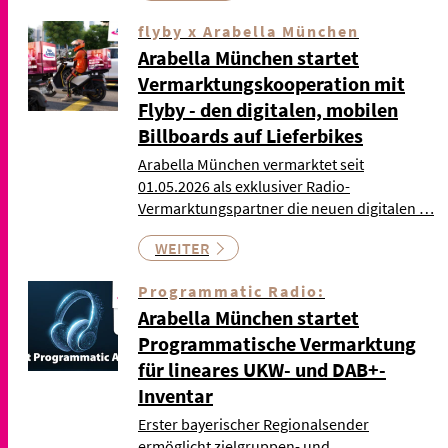
flyby x Arabella München
Arabella München startet
Vermarktungskooperation mit
Flyby - den digitalen, mobilen
Billboards auf Lieferbikes
Arabella München vermarktet seit
01.05.2026 als exklusiver Radio-
Vermarktungspartner die neuen digitalen …
WEITER
Programmatic Radio:
Arabella München startet
Programmatische Vermarktung
für lineares UKW- und DAB+-
Inventar
Erster bayerischer Regionalsender
ermöglicht zielgruppen- und